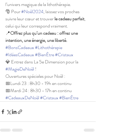
l’univers magique de la lithothérapie.
🎅 Pour 
#Noël2024
, laissez vos proches 
suivre leur cœur et trouver 
le cadeau parfait
, 
celui qui leur correspond vraiment.
📍
Offrez plus qu’un cadeau : offrez une 
intention, une énergie, une liberté.
#BonsCadeaux
#Lithothérapie
#IdéesCadeaux
#BienÊtre
#Cristaux
💎 Entrez dans La 5e Dimension pour la 
#MagieDeNoël
 !
Ouvertures spéciales pour Noël :
📅Lundi 23 : 8h30 - 19h en continu
📅Mardi 24 : 8h30 - 17h en continu
#CadeauxDeNoël
#Cristaux
#BienÊtre