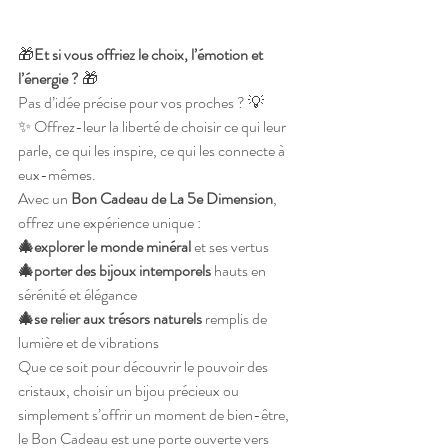
🎁
Et si vous offriez le choix, l’émotion et 
l’énergie ?
 🎁
Pas d’idée précise pour vos proches ? 💡
✨ Offrez-leur la liberté de choisir ce qui leur 
parle, ce qui les inspire, ce qui les connecte à 
eux-mêmes.
Avec un 
Bon Cadeau de La 5e Dimension
, 
offrez une expérience unique :
🎄explorer le monde minéral
 et ses vertus
🎄porter des bijoux intemporels
 hauts en 
sérénité et élégance
🎄se relier aux trésors naturels
 remplis de 
lumière et de vibrations
Que ce soit pour découvrir le pouvoir des 
cristaux, choisir un bijou précieux ou 
simplement s’offrir un moment de bien-être, 
le Bon Cadeau est une porte ouverte vers 