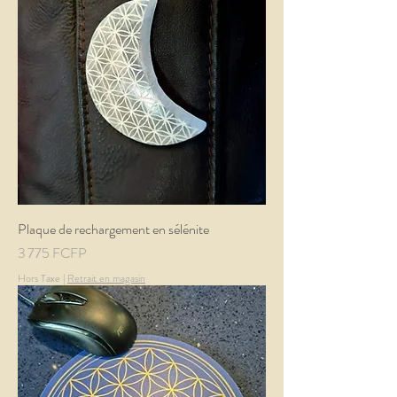
Plaque de rechargement en sélénite
Prix
3 775 FCFP
Hors Taxe
|
Retrait en magasin