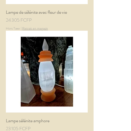
Lampe de sélénite avec fleur de vie
Prix
24 305 FCFP
Hors Taxe
|
Retrait en magasin
Lampe sélénite amphore
Prix
23 105 FCFP