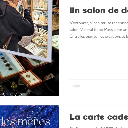
Un salon de d
S’entourer, s’inspirer, se reconne
salon Mineral Expo Paris a été une
Entre les pierres, les créations et l
temps d’observer, d’échanger, de r
particulièrement :🔹 la richesse d
qualité des échanges avec des four
créativité des bijoux et des pièce
essentiels pour
La carte cad