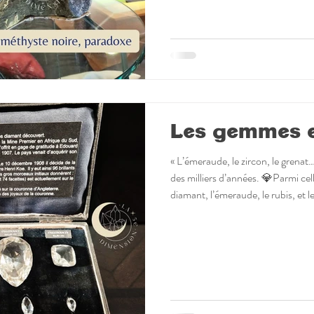
et à la sérénité 🪷chakra couronn
Les gemmes et
« L’émeraude, le zircon, le grena
des milliers d’années. 💎Parmi cell
diamant, l’émeraude, le rubis, et l
fermé des pierres précieuses que l
vertu d’une réglementation françai
les gemmes de couleur 🎨 D’autres 
mais beaucoup plus nombreuses, 
pierres fines.