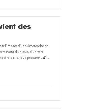
vient des
 par l’impact d’une #météorite en
rre naturel unique, d’un vert
t refroidis. Elle va procurer : 🌠
 une ouverture et harmonisation
de l’aura 🌠 une concentration et
 but supérieur Plus qu’une #gemme
catalyseur d’éveil et de