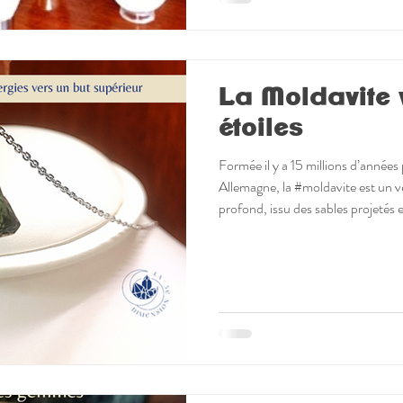
La Moldavite 
étoiles
Formée il y a 15 millions d’années
Allemagne, la #moldavite est un ve
profond, issu des sables projetés e
une haute fréquence vibratoire 
des #chakras 🌠 un renforcement 
orientation des énergies vers un
de collection, elle est un puissant 
transformation. 💎En