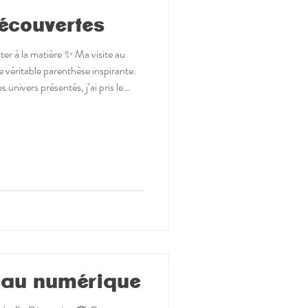
écouvertes
cter à la matière ✨ Ma visite au
 véritable parenthèse inspirante.
es univers présentés, j’ai pris le
essentir. Ce que je retiens
es collections de passionnés🔹 la
nisseurs et grossistes🔹 la
s artisanales Ces moments sont
eau numérique