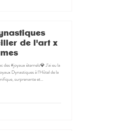
ynastiques
ller de l'art x
mmes
 des #joyaux éternels💎 J’ai eu la
Joyaux Dynastiques à l’Hôtel de la
nifique, surprenante et
vous la partage à l'occasion de la
Au fil du parcours, j'ai contemplé
tion : en traversant des histoires
ission et de passion, autour de