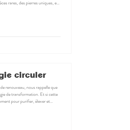
èces rares, des pierres uniques, et
ager leur univers et leur expertise.
 salon est aussi une véritable
ntrer des grossistes, identifier de
ens, nourrir des projets. Entre bij
gie circuler
de renouveau, nous rappelle que
gie de transformation. Et si cette
ment pour purifier, élever et
yer les énergies stagnantes 🌿 Se
ueillir une fréquence plus
ompagnent particulièrement ce
 protéger 💎 le cristal de roche