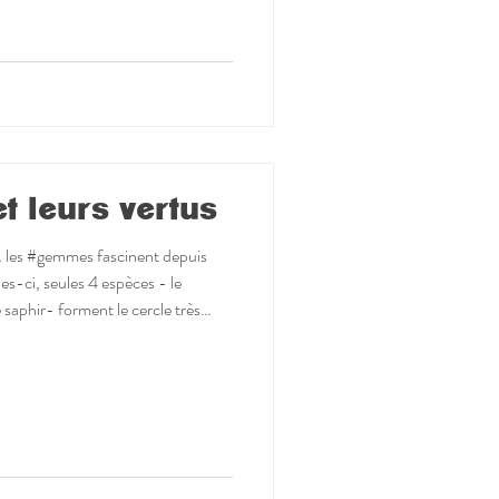
e Comme si elle nous rappela
 leurs vertus
t… les #gemmes fascinent depuis
es-ci, seules 4 espèces - le
e saphir- forment le cercle très
’on ne peut plus appeler ainsi en
se. » Il y a désormais le diamant et
pierres, elles aussi transparentes
étaient anciennement appelées