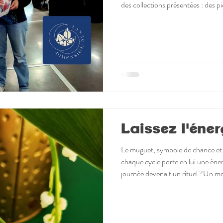
des collections présentées : des pi
surtout des passionnés prêts à part
🩶Au-delà de la contemplation, ce
opportunité professionnelle : renco
nouveaux fournisseurs, créer des li
Laissez l'éner
Le muguet, symbole de chance et 
chaque cycle porte en lui une éner
journée devenait un rituel ?Un mo
réaligner vos vibrations. 🌿 Netto
reconnecter à son intuition 🌿 Acc
lumineuse Certaines gemmes acc
passage : 💎 la labradorite pour se