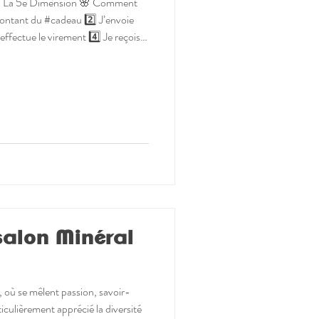
u La 5e Dimension 🌸 Comment
 montant du #cadeau 2️⃣ J’envoie
ffectue le virement 4️⃣ Je reçois
oyer directement par message à
résentera à la boutique pour
mps ! Cette Carte Cadeau Numérique
opier-coller-adapter et le lien
salon Minéral
où se mêlent passion, savoir-
ticulièrement apprécié la diversité