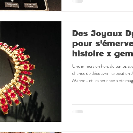
Des Joyaux D
pour s'émervei
histoire x ge
Une immersion hors du temps avec
chance de découvrir l’exposition 
Marine… et l’expérience a été mag
profondément poignante. Aussi, je 
🖼️ nuit des #musées du 23 mai. 
non seulement des #bijoux d’excep
de pouvoir, de prestige, de transm
1700 - 1950. 📿C