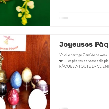
pour amplifier 💎 l’aventur
Joyeuses Pâq
Voici le partage Gem' de ce week
💎 ... les pépites de notre belle planète 🌍 🥚🐰JOYEUSES
PÂQUES A TOUTE LA CLIENTÈ
#pierresnaturelles #minéraux #g
#pierressemiprécieuses #lithothé
Dimension !