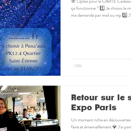
🌸 Optez pour la CARTE Cadea
ça fonctionne ? 1️⃣ Je choisis le
ma demande par mail ou mp 3️⃣ J’e
la Carte Cadeau Numérique à env
l’heureuse maman 💌 5️⃣ Elle se p
choisir son cadeau, elle a le te
vous est envoyée avec un texte à c
d'accès à la boutique. 💎 Bijou
Retour sur le 
Expo Paris
Un moment riche en découvertes, 
faire et émerveillement 💎 J’ai par