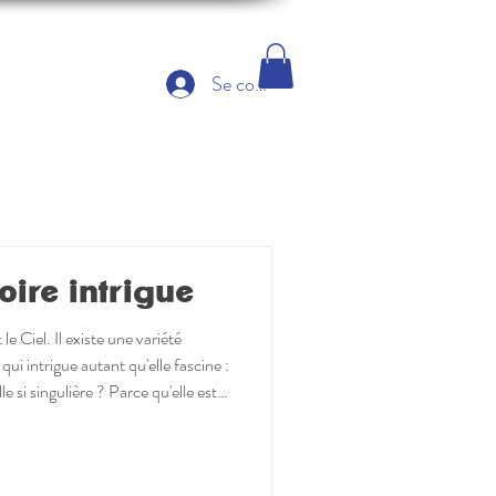
Se connecter
ire intrigue
le Ciel. Il existe une variété
ui intrigue autant qu'elle fascine :
e si singulière ? Parce qu'elle est
'on oppose souvent… L'ancrage, en
intérieure et l'enracinement
nt à la clarté d'esprit, à l'intuition