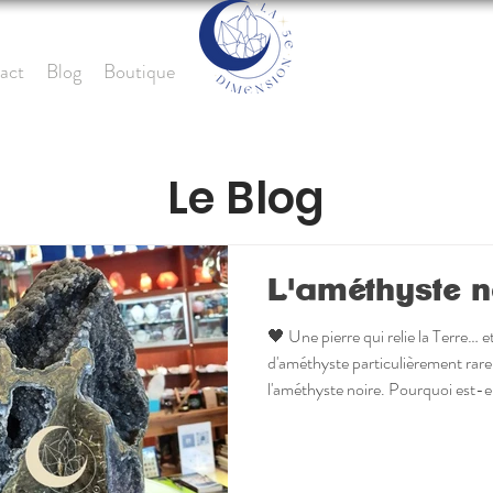
act
Blog
Boutique
Le Blog
L'améthyste no
🖤 Une pierre qui relie la Terre… et 
d'améthyste particulièrement rare q
l'améthyste noire. Pourquoi est-ell
associée à deux dimensions que l
favorisant la stabilité, la sécurité 
⚓chakra racine L'élévation, en invita