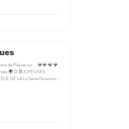
ues
-end de Pâques sur ... 💎💎 💎 💎
LE DE LA La 5ème Dimension
emmes #cristaux
rapie Entrez dans La 5ème