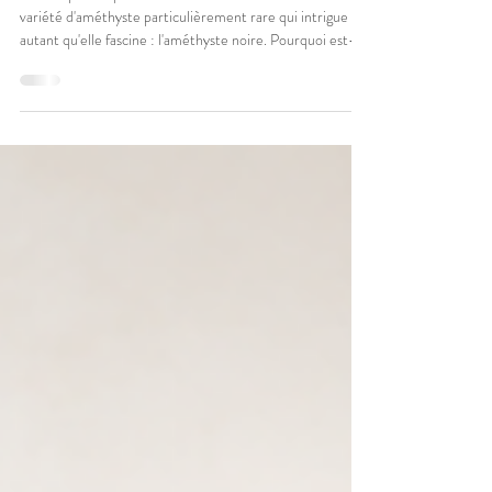
intrigue
🖤 Une pierre qui relie la Terre… et le Ciel. Il existe une
variété d'améthyste particulièrement rare qui intrigue
autant qu'elle fascine : l'améthyste noire. Pourquoi est-
elle si singulière ? Parce qu'elle est associée à deux
dimensions que l'on oppose souvent… L'ancrage, en
favorisant la stabilité, la sécurité intérieure et
l'enracinement ⚓chakra racine L'élévation, en invitant à
la clarté d'esprit, à l'intuition et à la sérénité 🪷chakra
couronne Comme si elle nous rappela