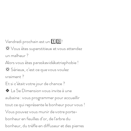
Vendredi prochain est un 1️⃣3️⃣!
💢 Vous êtes superstitieux et vous attendez 
un malheur ?
Alors vous êtes paraskevidékatriaphobie !
💢 Sérieux, c’est ce que vous voulez 
vraiment ?
Et si c’était votre jour de chance ?
🍀 La 5e Dimension vous invite à une 
aubaine : vous programmer pour accueillir 
tout ce qui représente le bonheur pour vous !
Vous pouvez vous munir de votre porte-
bonheur en feuilles d’or, de l'arbre du 
bonheur, du trèfle en diffuseur et des pierres 