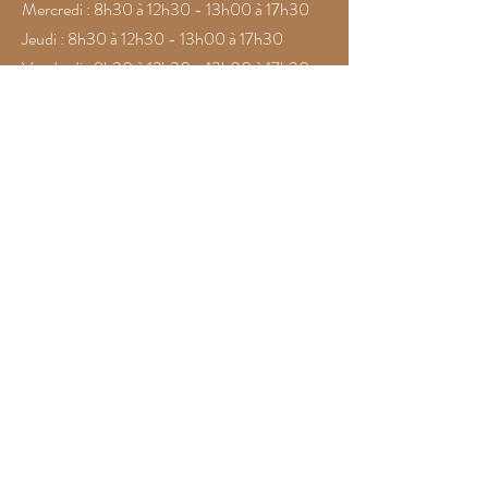
Mercredi : 8h30 à 12h30 - 13h00 à 17h30
Jeudi : 8h30 à 12h30 - 13h00 à 17h30
Vendredi : 8h30 à 12h30 - 13h00 à 17h30
Samedi : 8h30 à 12h30
Dimanche : Fermé
CONTACT
☎️
:
+689 40 48 32 32
📧
:
boutique@la5dimension.com
@la5dimension.tahiti
la5dimension.tahiti
La 5e Dimension Tahiti
@bien-etredanstaplanete