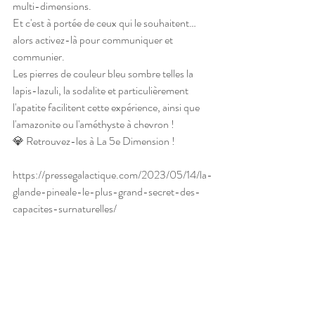
multi-dimensions.
Et c'est à portée de ceux qui le souhaitent… 
alors activez-là pour communiquer et 
communier.
Les pierres de couleur bleu sombre telles la 
lapis-lazuli, la sodalite et particulièrement 
l'apatite facilitent cette expérience, ainsi que 
l'amazonite ou l'améthyste à chevron !
💎 Retrouvez-les à La 5e Dimension !
https://pressegalactique.com/2023/05/14/la-
glande-pineale-le-plus-grand-secret-des-
capacites-surnaturelles/