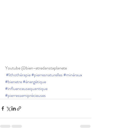
Youtube @bien-etredanstaplanete
#lithothérapie
#pierresnaturelles
#minéraux
#bienetre
#énergétique
#influenceusequantique
#pierressemiprécieuses