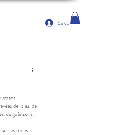
Se connecter
trument 
ravées de joies, de 
es, de guérisons, 
iser les runes 