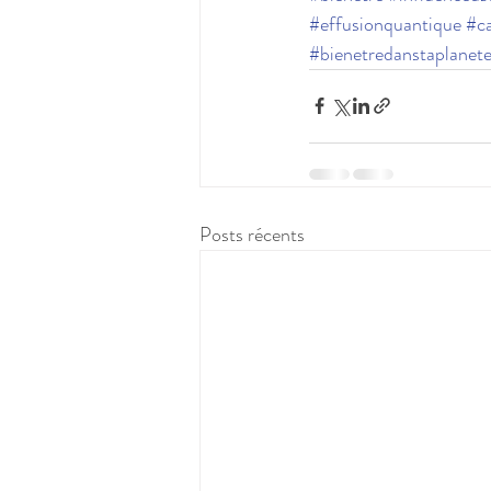
#effusionquantique
#ca
#bienetredanstaplanet
Posts récents