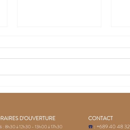
Recouvrez la joie avec
Lai
les pierres naturelles
la c
Conf
pier
RAIRES D'OUVERTURE
CONTACT
☎️
: +689 40 48 32
i : 8h30 à 12h30 - 13h00 à 17h30