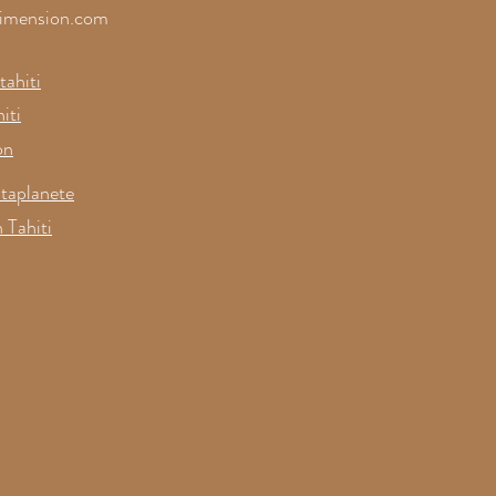
imension.com
ahiti
iti
on
taplanete
 Tahiti