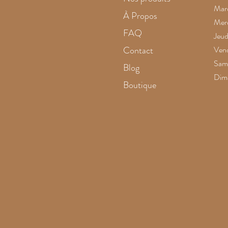
Mard
À Propos
Merc
FAQ
Jeud
Contact
Vend
Same
Blog
Dim
Boutique