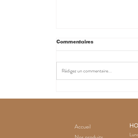
Commentaires
Rédigez un commentaire...
L'améthyste noire
intrigue
HO
Accueil
Lund
Nos produits