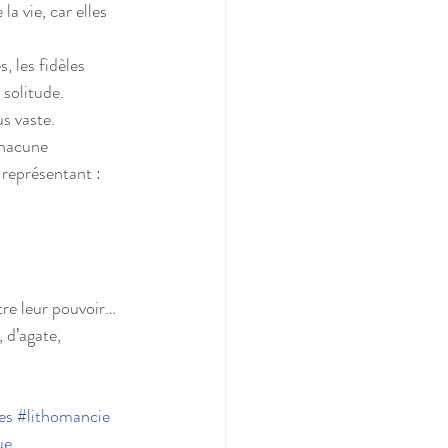
a vie, car elles 
, les fidèles 
solitude.
us vaste.
chacune 
représentant :
tre leur pouvoir… 
 d’agate, 
es
#lithomancie
ue