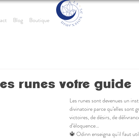
act
Blog
Boutique
des runes votre guide
Les 
runes 
sont devenues un ins
divinatoire parce qu’elles sont g
victoires, de désirs, de délivranc
d’éloquence…
🔱 Odinn enseigna qu'il faut util