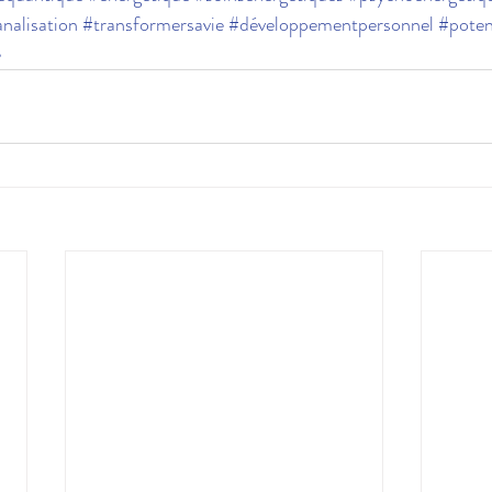
nalisation
#transformersavie
#développementpersonnel
#poten
e