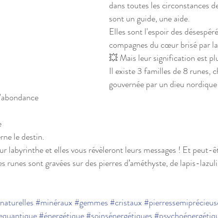
dans toutes les circonstances de l
sont un guide, une aide.
Elles sont l'espoir des désespérés
compagnes du cœur brisé par la 
💥 Mais leur signification est pl
Il existe 3 familles de 8 runes, 
gouvernée par un dieu nordique 
t l'abondance
e
rne le destin.
r labyrinthe et elles vous révèleront leurs messages ! Et peut-ê
 runes sont gravées sur des pierres d’améthyste, de lapis-lazuli,
naturelles
#minéraux
#gemmes
#cristaux
#pierressemiprécieus
equantique
#énergétique
#soinsénergétiques
#psychoénergétiq