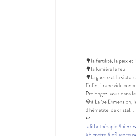
🌳la fertilité, la paix e
🌳la lumière le feu
🌳la guerre et la victoir
Enfin, 1 rune vide conce
Prolongez-vous dans leu
💎à La 5e Dimension, les
d’hématite, de cristal...
↩
#lithothérapie
#pierres
#bienetre
#influenceus