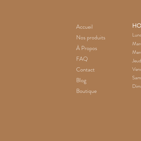
HO
Accueil
Lund
Nos produits
Mard
À Propos
Merc
FAQ
Jeud
Contact
Vend
Same
Blog
Dim
Boutique