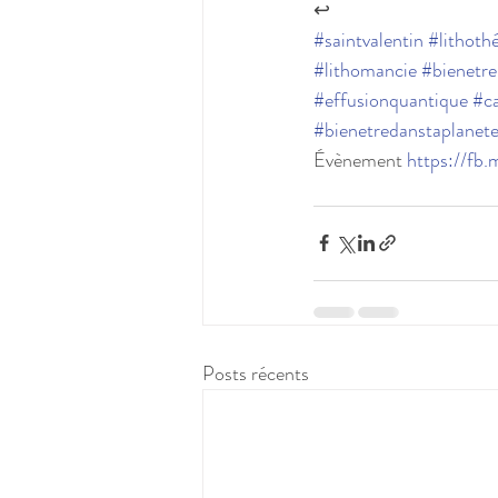
↩
#saintvalentin
#lithoth
#lithomancie
#bienetre
#effusionquantique
#ca
#bienetredanstaplanet
Évènement 
https://fb
Posts récents