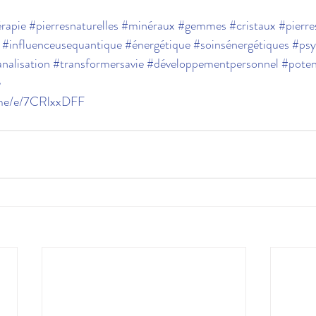
érapie
#pierresnaturelles
#minéraux
#gemmes
#cristaux
#pierre
#influenceusequantique
#énergétique
#soinsénergétiques
#psy
nalisation
#transformersavie
#développementpersonnel
#poten
e
.me/e/7CRlxxDFF