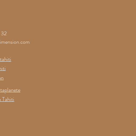
érence sur les
res de la Joie
 32
imension.com
ahiti
iti
on
taplanete
 Tahiti