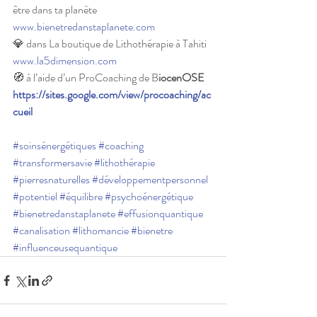
être dans ta planète 
www.bienetredanstaplanete.com
💎 dans La boutique de Lithothérapie à Tahiti 
www.la5dimension.com
🧭 à l’aide d’un ProCoaching de B
iocenOSE 
https://sites.google.com/view/procoaching/ac
cueil
#soinsénergétiques
#coaching
#transformersavie
#lithothérapie
#pierresnaturelles
#développementpersonnel
#potentiel
#équilibre
#psychoénergétique
#bienetredanstaplanete
#effusionquantique
#canalisation
#lithomancie
#bienetre
#influenceusequantique