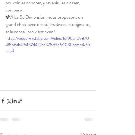
pouvoir les annoter, y revenir, les classer, 
comparer.
💎A La 5e Dimension, nous proposons un 
grand choix avec des sujets divers et originaux, 
et le conseil pro vient avec !
https://video.wixstatic.com/video/1ef90b_09870
4f556ab49a187d422cd375cf7a6/1080p/mp4/file
.mp4
Voir tout