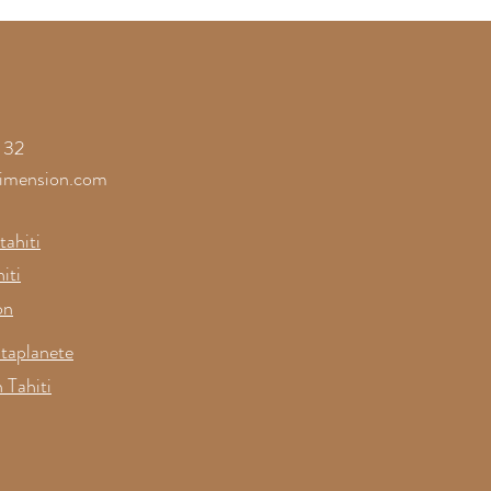
onfiance à la
érence sur les
res de la Joie
 32
imension.com
ahiti
iti
on
taplanete
 Tahiti