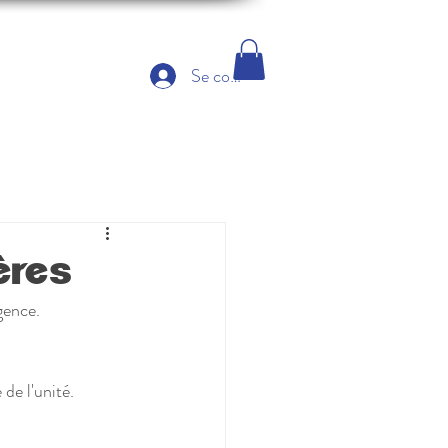
Se connecter
ères
gence.
de l'unité. 