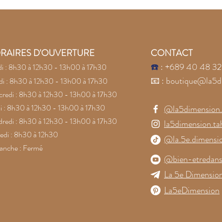
les pierres naturelles
la c
Conf
pier
RAIRES D'OUVERTURE
CONTACT
☎️
: +689 40 48 32
i : 8h30 à 12h30 - 13h00 à 17h30
📧
:
boutique@la5d
i : 8h30 à 12h30 - 13h00 à 17h30
redi : 8h30 à 12h30 - 13h00 à 17h30
i : 8h30 à 12h30 - 13h00 à 17h30
@la5dimension.t
redi : 8h30 à 12h30 - 13h00 à 17h30
la5dimension.tah
di : 8h30 à 12h30
@la.5e.dimensi
anche : Fermé
@bien-etredans
La 5e Dimension
La5eDimension