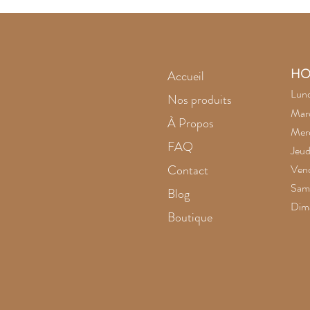
intrigue
HO
Accueil
Lund
Nos produits
Mard
À Propos
Merc
FAQ
Jeud
Contact
Vend
Same
Blog
Dim
Boutique