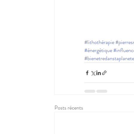
#lithothérapie
#pierres
#énergétique
#influen
#bienetredanstaplanet
Posts récents