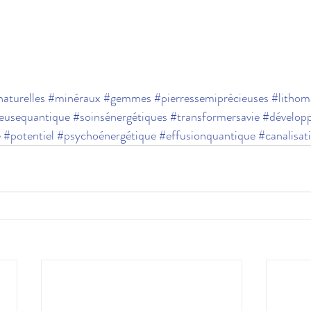
naturelles
#minéraux
#gemmes
#pierressemiprécieuses
#lithom
ceusequantique
#soinsénergétiques
#transformersavie
#dévelop
e
#potentiel
#psychoénergétique
#effusionquantique
#canalisat