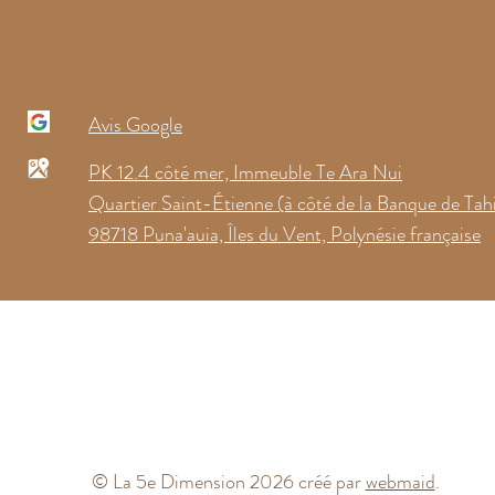
Avis Google
PK 12.4 côté mer, Immeuble Te Ara Nui
Quartier Saint-Étienne (à côté de la Banque de Tahi
98718 Puna'auia, Îles du Vent, Polynésie française
© La 5e Dimension 2026 créé par
webmaid
.