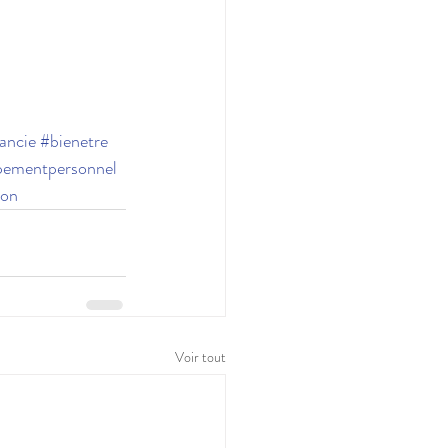
ancie
#bienetre
pementpersonnel
ion
Voir tout