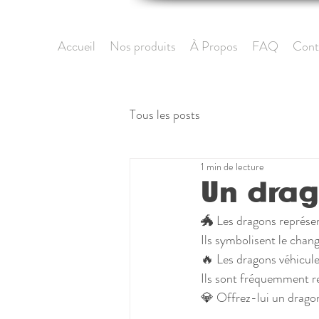
Accueil
Nos produits
À Propos
FAQ
Cont
Tous les posts
1 min de lecture
Un drag
🐲 Les dragons représent
Ils symbolisent le chan
🔥 Les dragons véhicule
Ils sont fréquemment ren
💎 Offrez-lui un dragon 