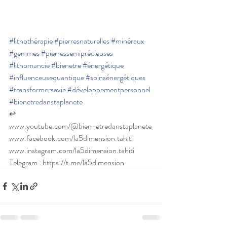
#lithothérapie
#pierresnaturelles
#minéraux
#gemmes
#pierressemiprécieuses
#lithomancie
#bienetre
#énergétique
#influenceusequantique
#soinsénergétiques
#transformersavie
#développementpersonnel
#bienetredanstaplanete
↩️
www.youtube.com/@bien-etredanstaplanete
www.facebook.com/la5dimension.tahiti
www.instagram.com/la5dimension.tahiti
Telegram : https://t.me/la5dimension