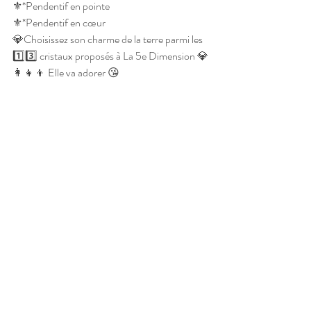
⚜️*Pendentif en pointe
⚜️*Pendentif en cœur
💎Choisissez son charme de la terre parmi les 
1️⃣3️⃣ cristaux proposés à La 5e Dimension 💎
👩‍👧‍👦 Elle va adorer 😘