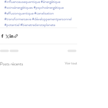
#influenceusequantique
#énergétique
#soinsénergétiques
#psychoénergétique
#effusionquantique
#canalisation
#transformersavie
#développementpersonnel
#potentiel
#bienetredanstaplanete
Posts récents
Voir tout