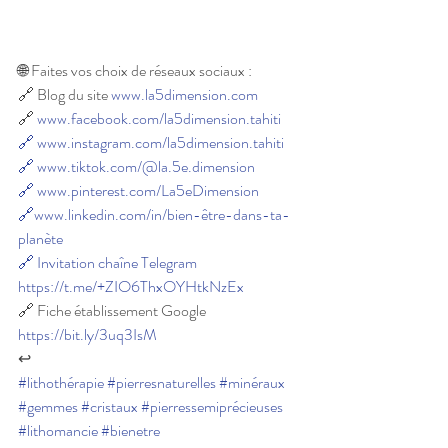
🌐 Faites vos choix de réseaux sociaux :
🔗 Blog du site 
www.la5dimension.com
🔗 
www.facebook.com/la5dimension.tahiti
🔗
www.instagram.com/la5dimension.tahiti
🔗
www.tiktok.com/@la.5e.dimension
🔗
www.pinterest.com/La5eDimension
🔗www.linkedin.com/in/bien-être-dans-ta-
planète
🔗
Invitation chaîne Telegram 
https://t.me/+ZIO6ThxOYHtkNzEx
🔗 Fiche établissement Google 
https://bit.ly/3uq3IsM
↩
#lithothérapie
#pierresnaturelles
#minéraux
#gemmes
#cristaux
#pierressemiprécieuses
#lithomancie
#bienetre