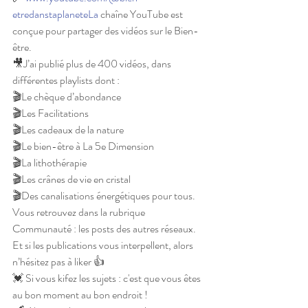
etredanstaplaneteLa
 chaîne YouTube est 
conçue pour partager des vidéos sur le Bien-
être.
🎥J’ai publié plus de 400 vidéos, dans 
différentes playlists dont :
🎬Le chèque d’abondance
🎬Les Facilitations
🎬Les cadeaux de la nature
🎬Le bien-être à La 5e Dimension
🎬La lithothérapie
🎬Les crânes de vie en cristal
🎬Des canalisations énergétiques pour tous.
Vous retrouvez dans la rubrique 
Communauté : les posts des autres réseaux.
Et si les publications vous interpellent, alors 
n’hésitez pas à liker 👍
💓 Si vous kifez les sujets : c'est que vous êtes 
au bon moment au bon endroit !