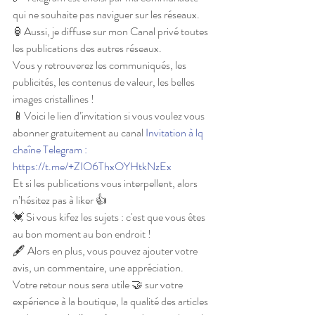
qui ne souhaite pas naviguer sur les réseaux.
🏮Aussi, je diffuse sur mon Canal privé toutes 
les publications des autres réseaux.
Vous y retrouverez les communiqués, les 
publicités, les contenus de valeur, les belles 
images cristallines !
📱Voici le lien d’invitation si vous voulez vous 
abonner gratuitement au canal 
Invitation à lq 
chaîne Telegram : 
https://t.me/+ZIO6ThxOYHtkNzEx
Et si les publications vous interpellent, alors 
n’hésitez pas à liker 👍
💓 Si vous kifez les sujets : c'est que vous êtes 
au bon moment au bon endroit !
🖋 Alors en plus, vous pouvez ajouter votre 
avis, un commentaire, une appréciation.
Votre retour nous sera utile 🤝 sur votre 
expérience à la boutique, la qualité des articles 