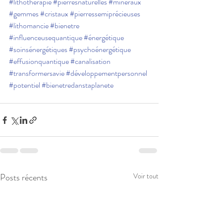
#lithothérapie
#pierresnaturelles
#minéraux
#gemmes
#cristaux
#pierressemiprécieuses
#lithomancie
#bienetre
#influenceusequantique
#énergétique
#soinsénergétiques
#psychoénergétique
#effusionquantique
#canalisation
#transformersavie
#développementpersonnel
#potentiel
#bienetredanstaplanete
Posts récents
Voir tout