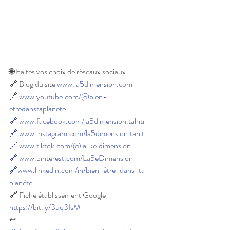
🌐 Faites vos choix de réseaux sociaux :
🔗 Blog du site 
www.la5dimension.com
🔗 
www.youtube.com/@bien-
etredanstaplanete
🔗
www.facebook.com/la5dimension.tahiti
🔗
www.instagram.com/la5dimension.tahiti
🔗
www.tiktok.com/@la.5e.dimension
🔗
www.pinterest.com/La5eDimension
🔗www.linkedin.com/in/bien-être-dans-ta-
planète
🔗 Fiche établissement Google 
https://bit.ly/3uq3IsM
↩