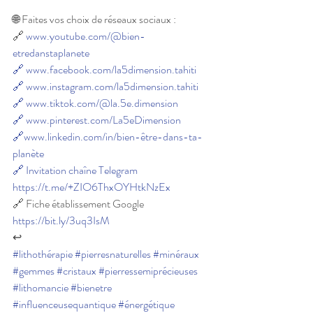
🌐 Faites vos choix de réseaux sociaux :
🔗 
www.youtube.com/@bien-
etredanstaplanete
🔗
www.facebook.com/la5dimension.tahiti
🔗
www.instagram.com/la5dimension.tahiti
🔗
www.tiktok.com/@la.5e.dimension
🔗
www.pinterest.com/La5eDimension
🔗www.linkedin.com/in/bien-être-dans-ta-
planète
🔗
Invitation chaîne Telegram 
https://t.me/+ZIO6ThxOYHtkNzEx
🔗 Fiche établissement Google 
https://bit.ly/3uq3IsM
↩
#lithothérapie
#pierresnaturelles
#minéraux
#gemmes
#cristaux
#pierressemiprécieuses
#lithomancie
#bienetre
#influenceusequantique
#énergétique