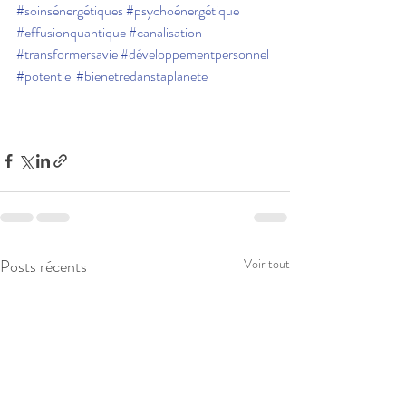
#soinsénergétiques
#psychoénergétique
#effusionquantique
#canalisation
#transformersavie
#développementpersonnel
#potentiel
#bienetredanstaplanete
Posts récents
Voir tout