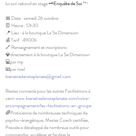
lui son rebond en stage 🗝
Enquête de Soi
 ™!
📅 Date : samedi 26 octobre
⏰ Heure : 12h30
📍 Lieu : à la boutique La 5e Dimension
💰 Tarif : 4900fr
🔗 Renseignement et inscriptions :
💎directement à la boutique La 5e Dimension
💻par mp
📧par mail 
bienetredanstaplanete@gmail.com
Restez connecté pour les autres Facilitations à 
venir 
www.bienetredanstaplanete.com/votre-
accompagnement/les-facilitations-en-groupe
🌈Praticienne de nombreuses techniques de 
psycho-énergétique, Master Coach certifiée, 
Pascale a développé de nombreux outils pour 
comprendre, accélérer et faciliter la 