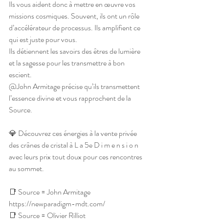
Ils vous aident donc à mettre en œuvre vos 
missions cosmiques. Souvent, ils ont un rôle 
d’accélérateur de processus. Ils amplifient ce 
qui est juste pour vous.
Ils détiennent les savoirs des êtres de lumière 
et la sagesse pour les transmettre à bon 
escient.
@John Armitage précise qu’ils transmettent 
l’essence divine et vous rapprochent de la 
Source.
💎 Découvrez ces énergies à la vente privée 
des crânes de cristal à L a 5e D i m e n s i o n  
avec leurs prix tout doux pour ces rencontres 
au sommet.
📑 Source = John Armitage 
https://newparadigm-mdt.com/
📑 Source = Olivier Rilliot 