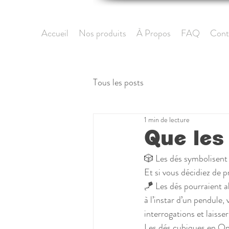
Accueil
Nos produits
À Propos
FAQ
Cont
Tous les posts
1 min de lecture
Que les 
🎲 Les dés symbolisent 
Et si vous décidiez de 
🪁 Les dés pourraient al
à l’instar d’un pendule
interrogations et laisser
Les dés cubiques en Ony