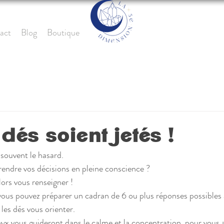
act
Blog
Boutique
dés soient jetés !
souvent le hasard.
prendre vos décisions en pleine conscience ?
ors vous renseigner ! 
, vous pouvez préparer un cadran de 6 ou plus réponses possibles 
 les dés vous orienter.
x vous guideront dans le calme et la concentration, pour vous 