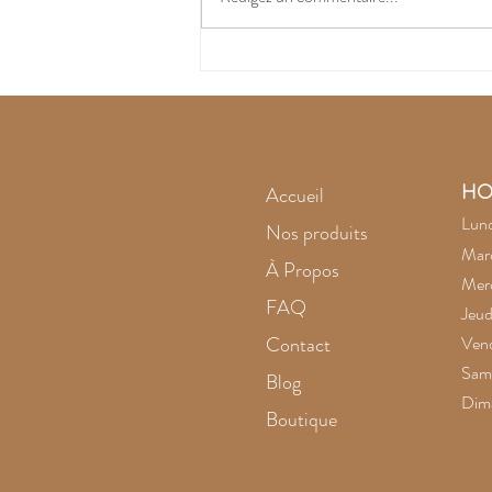
L'améthyste noire
intrigue
HO
Accueil
Lund
Nos produits
Mard
À Propos
Merc
FAQ
Jeud
Contact
Vend
Same
Blog
Dim
Boutique