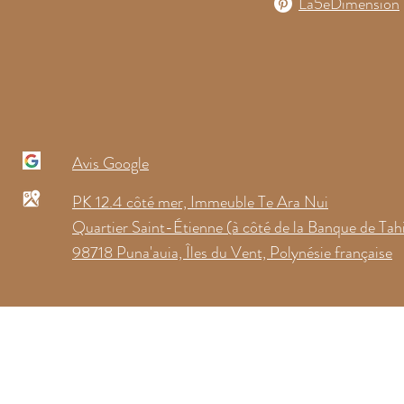
La5eDimension
Avis Google
PK 12.4 côté mer, Immeuble Te Ara Nui
Quartier Saint-Étienne (à côté de la Banque de Tahi
98718 Puna'auia, Îles du Vent, Polynésie française