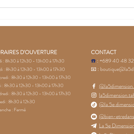
Recouvrez la joie avec
Lai
les pierres naturelles
la c
Conf
pier
RAIRES D'OUVERTURE
CONTACT
☎️
: +689 40 48 32
i : 8h30 à 12h30 - 13h00 à 17h30
📧
:
boutique@la5d
i : 8h30 à 12h30 - 13h00 à 17h30
redi : 8h30 à 12h30 - 13h00 à 17h30
i : 8h30 à 12h30 - 13h00 à 17h30
@la5dimension.t
redi : 8h30 à 12h30 - 13h00 à 17h30
la5dimension.tah
di : 8h30 à 12h30
@la.5e.dimensi
anche : Fermé
@bien-etredans
La 5e Dimension