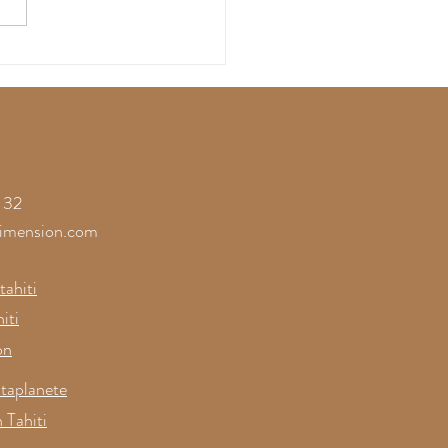
ssez-vous gagner par
onfiance à la
érence sur les
res de la Joie
 32
imension.com
ahiti
iti
on
taplanete
 Tahiti