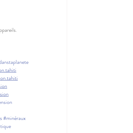
pareils.
anstaplanete
n.tahiti
n.tahiti
ion
sion
ension
s
#minéraux
tique