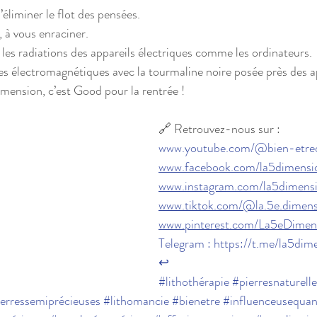
’éliminer le flot des pensées.
, à vous enraciner.
 les radiations des appareils électriques comme les ordinateurs.
 électromagnétiques avec la tourmaline noire posée près des ap
mension, c’est Good pour la rentrée !
🔗 Retrouvez-nous sur :
www.youtube.com/@bien-etred
www.facebook.com/la5dimensio
www.instagram.com/la5dimensio
www.tiktok.com/@la.5e.dimens
www.pinterest.com/La5eDimen
Telegram : 
https://t.me/la5dim
↩
#lithothérapie
#pierresnaturelle
erressemiprécieuses
#lithomancie
#bienetre
#influenceusequan