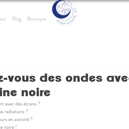
act
Blog
Boutique
z-vous des ondes ave
ine noire
nt avec des écrans ?
x radiations ?
urs en activité ?
e noire !