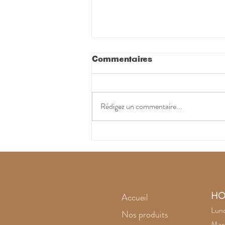
Commentaires
Rédigez un commentaire...
L'améthyste noire
intrigue
HO
Accueil
Lund
Nos produits
Mard