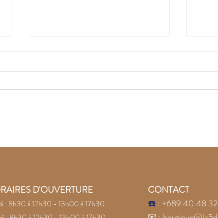
Recouvrez la joie avec
Lai
les pierres naturelles
la c
Conf
pier
RAIRES D'OUVERTURE
CONTACT
☎️
: +689 40 48 32
i : 8h30 à 12h30 - 13h00 à 17h30
📧
:
boutique@la5d
i : 8h30 à 12h30 - 13h00 à 17h30