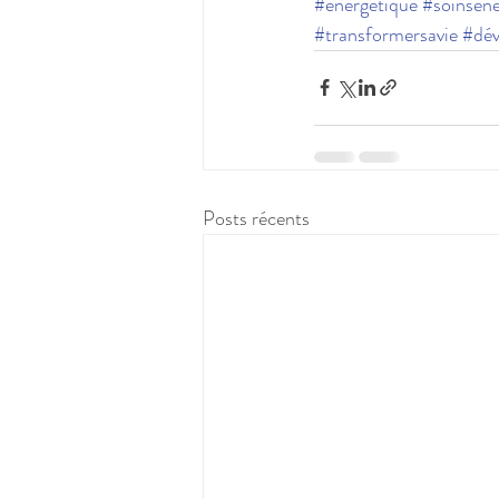
#énergétique
#soinséne
#transformersavie
#dév
Posts récents