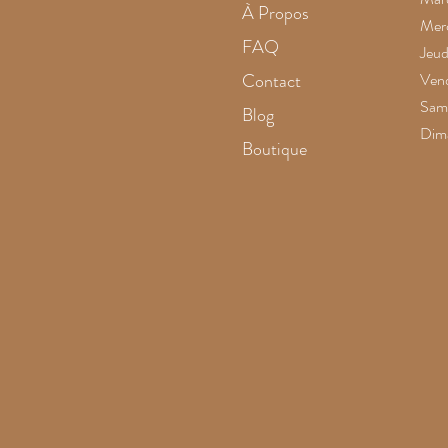
À Propos
Merc
FAQ
Jeud
Contact
Vend
Same
Blog
Dim
Boutique