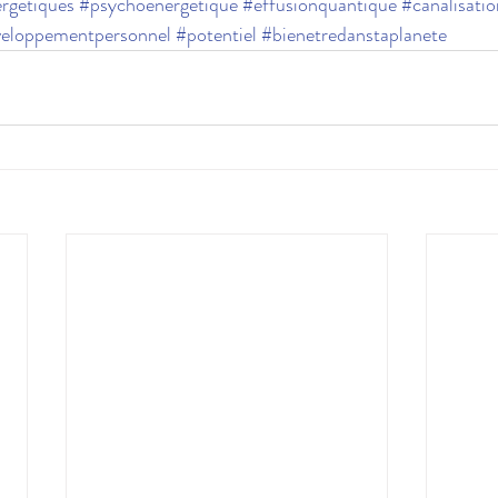
rgétiques
#psychoénergétique
#effusionquantique
#canalisatio
eloppementpersonnel
#potentiel
#bienetredanstaplanete