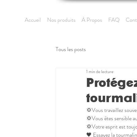
Accueil
Nos produits
À Propos
FAQ
Cont
Tous les posts
1 min de lecture
Protége
tourmal
💢Vous travaillez souve
💢Vous êtes sensible au
💢Votre esprit est toujo
🖤 Essayez la tourmalin