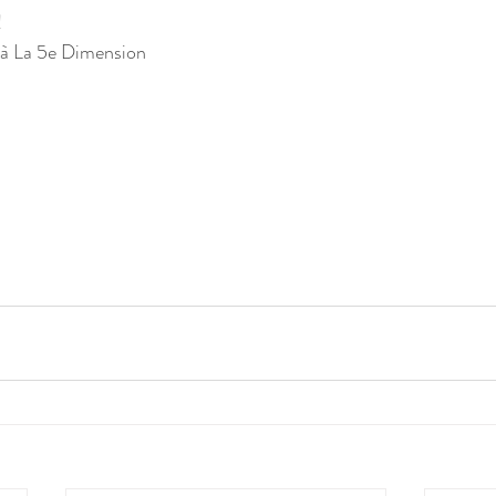
!
t à La 5e Dimension 