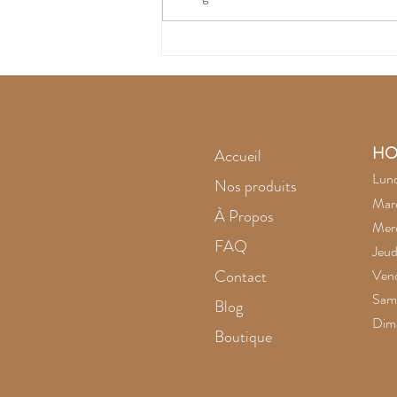
L'améthyste noire
intrigue
HO
Accueil
Lund
Nos produits
Mard
À Propos
Merc
FAQ
Jeud
Contact
Vend
Same
Blog
Dim
Boutique