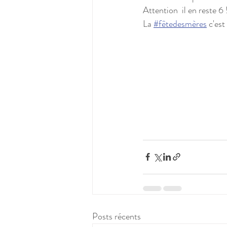
Attention  il en reste 6 
La 
#fêtedesmères
 c'es
Posts récents