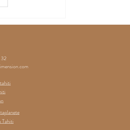
ssez-vous gagner par
onfiance à la
érence sur les
res de la Joie
 32
imension.com
ahiti
iti
on
taplanete
 Tahiti