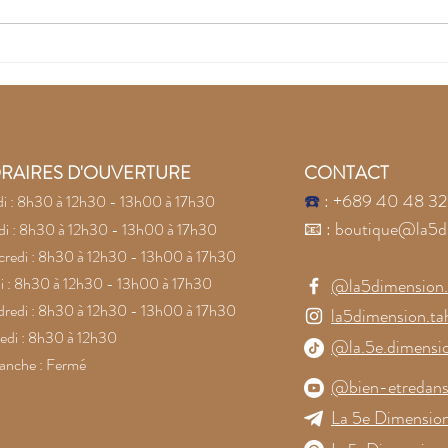
Recouvrez la joie avec
Lai
les pierres naturelles
la c
Conf
pier
RAIRES D'OUVERTURE
CONTACT
☎️
: +689 40 48 32
i : 8h30 à 12h30 - 13h00 à 17h30
📧
:
boutique@la5d
i : 8h30 à 12h30 - 13h00 à 17h30
redi : 8h30 à 12h30 - 13h00 à 17h30
i : 8h30 à 12h30 - 13h00 à 17h30
@la5dimension.t
redi : 8h30 à 12h30 - 13h00 à 17h30
la5dimension.tah
di : 8h30 à 12h30
@la.5e.dimensi
anche : Fermé
@bien-etredans
La 5e Dimension