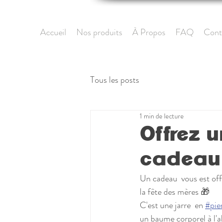
Accueil
Nos produits
À Propos
FAQ
Cont
Tous les posts
1 min de lecture
Offrez 
cadeau 
Un cadeau  vous est off
la fête des mères 🎁
C'est une jarre  en 
#pie
un baume corporel à l'a