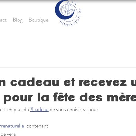
act
Blog
Boutique
un cadeau et recevez 
pour la fête des mèr
ert en plus du 
#cadeau
 de vous choisirez  pour 
rrenaturelle
  contenant 
loe vera