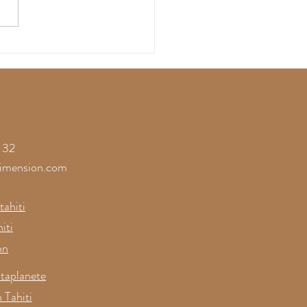
ssez-vous gagner par
onfiance à la
érence sur les
res de la Joie
 32
imension.com
ahiti
iti
on
taplanete
 Tahiti