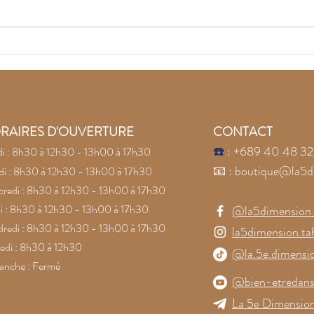
Recouvrez la joie avec
Lai
les pierres naturelles
la c
Conf
pier
RAIRES D'OUVERTURE
CONTACT
☎️
: +689 40 48 32
i : 8h30 à 12h30 - 13h00 à 17h30
📧
:
boutique@la5d
i : 8h30 à 12h30 - 13h00 à 17h30
redi : 8h30 à 12h30 - 13h00 à 17h30
i : 8h30 à 12h30 - 13h00 à 17h30
@la5dimension.t
redi : 8h30 à 12h30 - 13h00 à 17h30
la5dimension.tah
di : 8h30 à 12h30
@la.5e.dimensi
anche : Fermé
@bien-etredans
La 5e Dimension