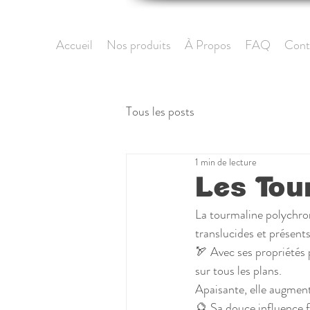
Accueil
Nos produits
À Propos
FAQ
Cont
Tous les posts
1 min de lecture
Les Tou
La tourmaline polychrom
translucides et présent
🏹 Avec ses propriétés p
sur tous les plans. 
Apaisante, elle augmente
🔮 Sa douce influence fa