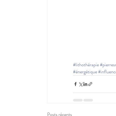
#lithothérapie
#pierres
#énergétique
#influen
Posts récents