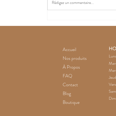
Rédigez un commentaire...
L'améthyste noire
intrigue
HO
Accueil
Lund
Nos produits
Mard
À Propos
Merc
FAQ
Jeud
Contact
Vend
Same
Blog
Dim
Boutique