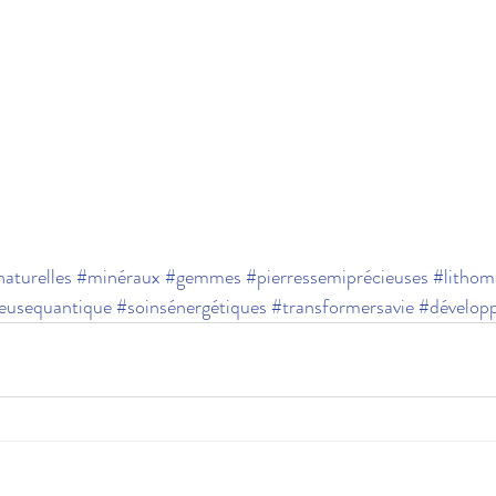
naturelles
#minéraux
#gemmes
#pierressemiprécieuses
#lithom
ceusequantique
#soinsénergétiques
#transformersavie
#dévelop