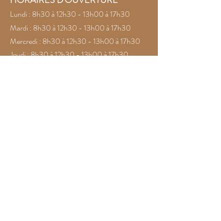
Lundi : 8h30 à 12h30 - 13h00 à 17h30
Mardi : 8h30 à 12h30 - 13h00 à 17h30
Mercredi : 8h30 à 12h30 - 13h00 à 17h30
Jeudi : 8h30 à 12h30 - 13h00 à 17h30
Vendredi : 8h30 à 12h30 - 13h00 à 17h30
Samedi : 8h30 à 12h30
Dimanche : Fermé
CONTACT
☎️
:
+689 40 48 32 32
📧
:
boutique@la5dimension.com
@la5dimension.tahiti
la5dimension.tahiti