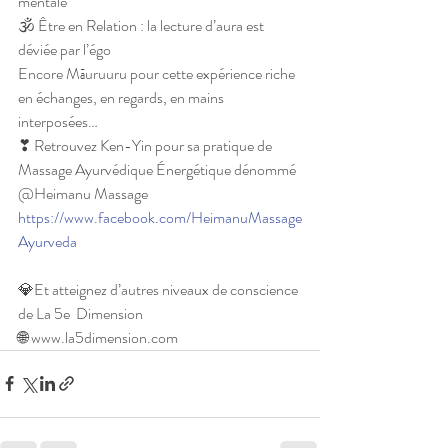
mentale
🕉 Être en Relation : la lecture d’aura est 
déviée par l’égo 
Encore Māuruuru pour cette expérience riche 
en échanges, en regards, en mains 
interposées…
❣ Retrouvez Ken-Yin pour sa pratique de 
Massage Ayurvédique Énergétique dénommé 
@Heimanu Massage 
https://www.facebook.com/HeimanuMassage
Ayurveda
💎Et atteignez d’autres niveaux de conscience 
de La 5e  Dimension
🌐 www.la5dimension.com