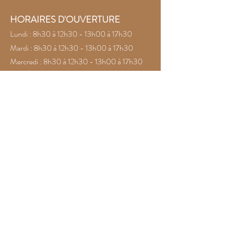
HORAIRES D'OUVERTURE
Lundi : 8h30 à 12h30 - 13h00 à 17h30
Mardi : 8h30 à 12h30 - 13h00 à 17h30
Mercredi : 8h30 à 12h30 - 13h00 à 17h30
Jeudi : 8h30 à 12h30 - 13h00 à 17h30
Vendredi : 8h30 à 12h30 - 13h00 à 17h30
Samedi : 8h30 à 12h30
Dimanche : Fermé
CONTACT
☎️
:
+689 40 48 32 32
📧
:
boutique@la5dimension.com
@la5dimension.tahiti