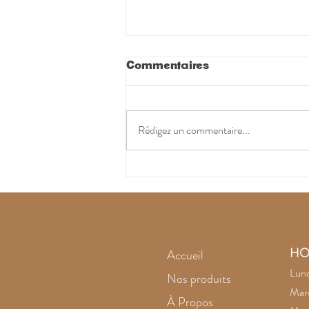
Commentaires
Rédigez un commentaire...
L'améthyste noire
intrigue
HO
Accueil
Lund
Nos produits
Mard
À Propos