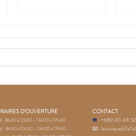
Recouvrez la joie avec
Lai
les pierres naturelles
la c
Conf
pier
RAIRES D'OUVERTURE
CONTACT
☎️
: +689 40 48 32
i : 8h30 à 12h30 - 13h00 à 17h30
📧
:
boutique@la5d
i : 8h30 à 12h30 - 13h00 à 17h30