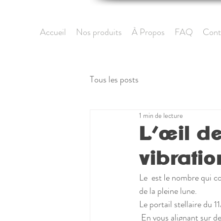
Accueil
Nos produits
À Propos
FAQ
Cont
Tous les posts
1 min de lecture
L’œil d
vibrati
Le  est le nombre qui 
de la pleine lune.
Le portail stellaire du 
 En vous alignant sur de