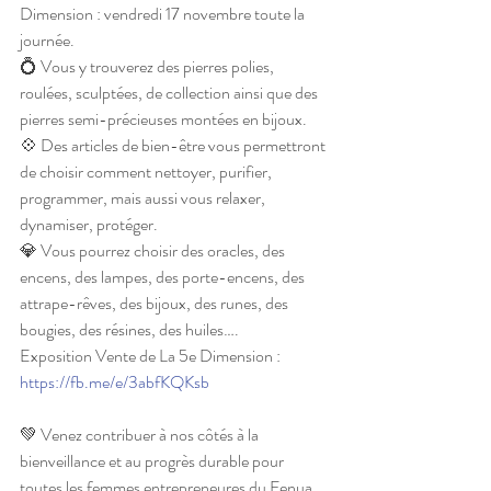
Dimension : vendredi 17 novembre toute la 
journée.
💍 Vous y trouverez des pierres polies, 
roulées, sculptées, de collection ainsi que des 
pierres semi-précieuses montées en bijoux.
💠 Des articles de bien-être vous permettront 
de choisir comment nettoyer, purifier, 
programmer, mais aussi vous relaxer, 
dynamiser, protéger. 
💎 Vous pourrez choisir des oracles, des 
encens, des lampes, des porte-encens, des 
attrape-rêves, des bijoux, des runes, des 
bougies, des résines, des huiles….
Exposition Vente de La 5e Dimension : 
https://fb.me/e/3abfKQKsb
💚 Venez contribuer à nos côtés à la 
bienveillance et au progrès durable pour 
toutes les femmes entrepreneures du Fenua.