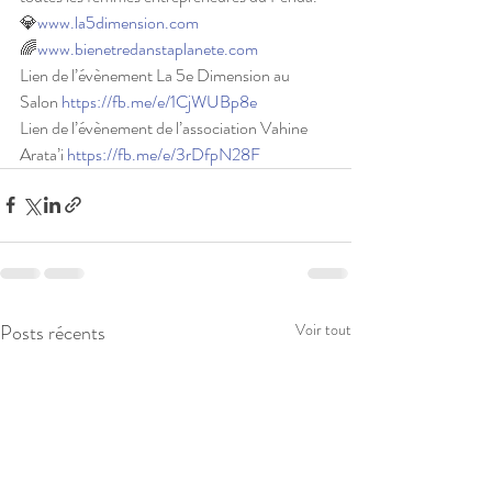
💎
www.la5dimension.com
🌈
www.bienetredanstaplanete.com
Lien de l’évènement La 5e Dimension au 
Salon 
https://fb.me/e/1CjWUBp8e
Lien de l’évènement de l’association Vahine 
Arata’i 
https://fb.me/e/3rDfpN28F
Posts récents
Voir tout