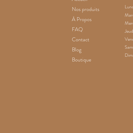
Lund
Nos produits
Mard
À Propos
Merc
FAQ
Jeud
Contact
Vend
Same
Blog
Dim
Boutique