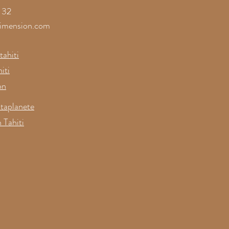
 32
imension.com
ahiti
iti
on
taplanete
 Tahiti