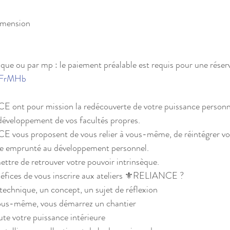
imension
tique ou par mp : le paiement préalable est requis pour une rése
tFrMHb
E ont pour mission la redécouverte de votre puissance personne
 développement de vos facultés propres.
E vous proposent de vous relier à vous-même, de réintégrer vo
me emprunté au développement personnel.
ettre de retrouver votre pouvoir intrinsèque.
néfices de vous inscrire aux ateliers ⚜️RELIANCE ?
echnique, un concept, un sujet de réflexion
vous-même, vous démarrez un chantier
te votre puissance intérieure