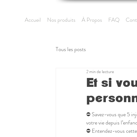
Accueil
Nos produits
À Propos
FAQ
Cont
Tous les posts
2 min de lecture
Et si vo
personn
⛔ Savez-vous que 5 inj
votre vie depuis l’enfan
⛔ Entendez-vous cette p