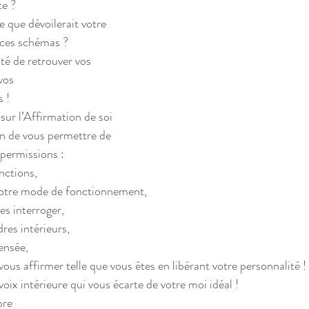
te ?
 que dévoilerait votre 
z ces schémas ?
té de retrouver vos 
vos 
 !
ur l’Affirmation de soi 
n de vous permettre de 
 permissions :
onctions,
 votre mode de fonctionnement,
es interroger,
res intérieurs,
ensée,
vous affirmer telle que vous êtes en libérant votre personnalité !
oix intérieure qui vous écarte de votre moi idéal !
bre