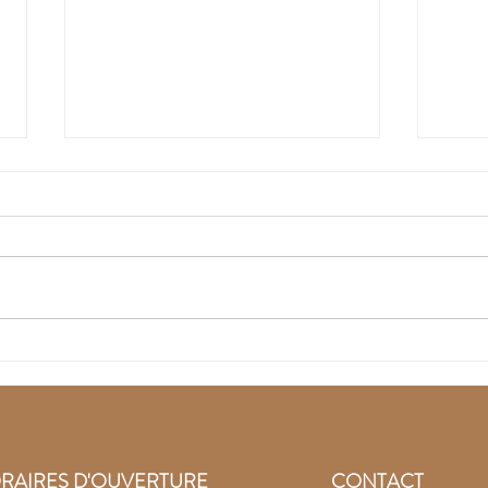
Recouvrez la joie avec
Lai
les pierres naturelles
la c
Conf
pier
RAIRES D'OUVERTURE
CONTACT