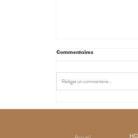
Commentaires
Rédigez un commentaire...
L'améthyste noire
intrigue
HO
Accueil