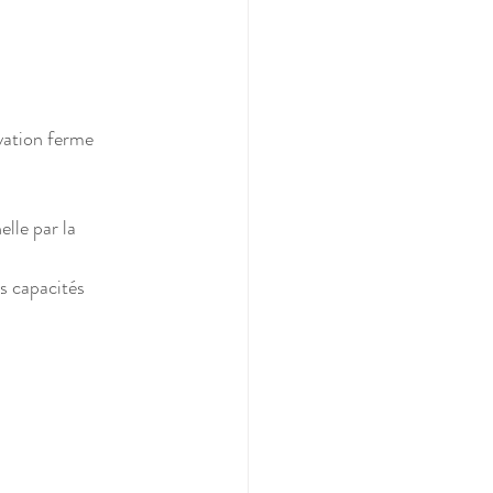
rvation ferme
lle par la 
s capacités 