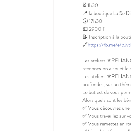
⏳ 1h30
📍 la boutique La 5e D
🕠 17h30
💵 2900 fr
📝 Inscription à la bou
🔗
https://
fb.me/e/5Jv
Les ateliers ⚜️RELIANC
reconnexion à soi et le
Les ateliers ⚜️RELIANC
profondes, sur un thè
Le but est de vous perm
Alors quels sont les bé
✅ Vous découvrez une t
✅ Vous travaillez sur 
✅ Vous remettez en rou