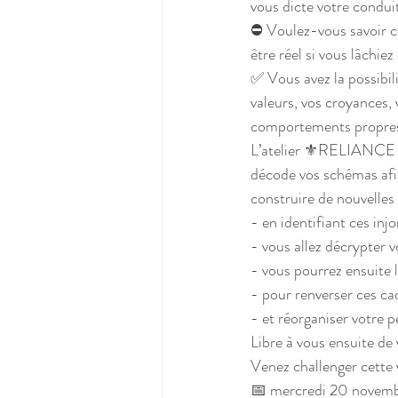
vous dicte votre condui
⛔ Voulez-vous savoir ce
être réel si vous lâchie
✅ Vous avez la possibili
valeurs, vos croyances, 
comportements propres
L’atelier ⚜️RELIANCE s
décode vos schémas afi
construire de nouvelles
- en identifiant ces inj
- vous allez décrypter
- vous pourrez ensuite l
- pour renverser ces cad
- et réorganiser votre p
Libre à vous ensuite de 
Venez challenger cette v
📅 mercredi 20 novem