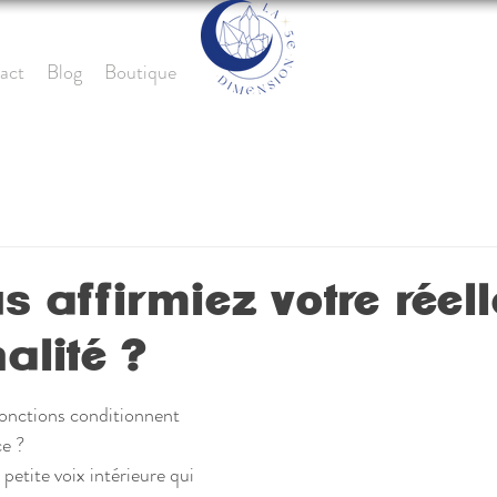
act
Blog
Boutique
us affirmiez votre réell
alité ?
onctions conditionnent 
ce ?
etite voix intérieure qui 