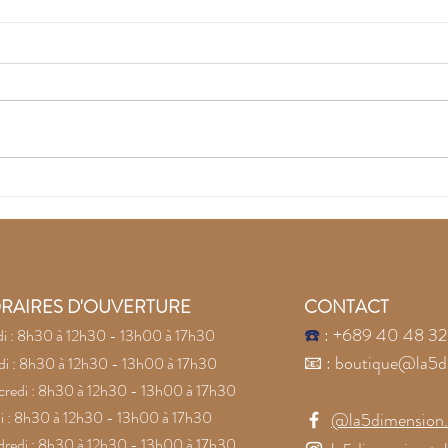
Recouvrez la joie avec
Lai
les pierres naturelles
la c
Conf
pier
RAIRES D'OUVERTURE
CONTACT
☎️
: +689 40 48 32
i : 8h30 à 12h30 - 13h00 à 17h30
📧
:
boutique@la5d
i : 8h30 à 12h30 - 13h00 à 17h30
redi : 8h30 à 12h30 - 13h00 à 17h30
i : 8h30 à 12h30 - 13h00 à 17h30
@la5dimension.t
redi : 8h30 à 12h30 - 13h00 à 17h30