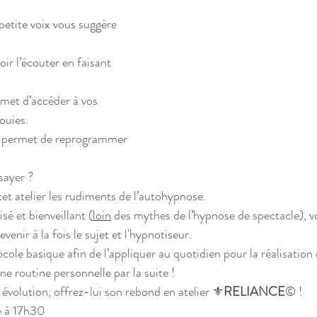
etite voix vous suggère 
ir l’écouter en faisant 
met d’accéder à vos 
ouies.
re permet de reprogrammer 
sayer ?
t atelier les rudiments de l’autohypnose.
é et bienveillant (
loin
 des mythes de l’hypnose de spectacle), v
nir à la fois le sujet et l'hypnotiseur.
cole basique afin de l’appliquer au quotidien pour la réalisation 
une routine personnelle par la suite !
 évolution, offrez-lui son rebond en atelier ⚜️
RELIANCE
© !
e à 17h30