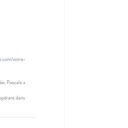
e.com/votre-
e, Pascale a 
 opérant dans 