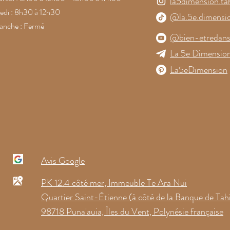
la5dimension.tah
di : 8h30 à 12h30
@la.5e.dimensi
anche : Fermé
@bien-etredans
La 5e Dimension
La5eDimension
Avis Google
PK 12.4 côté mer, Immeuble Te Ara Nui
Quartier Saint-Étienne (à côté de la Banque de Tahi
98718 Puna'auia, Îles du Vent, Polynésie française