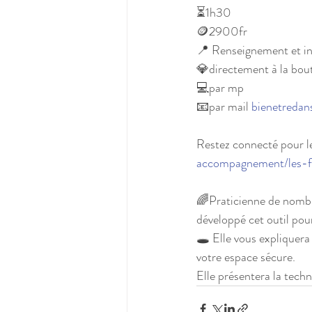
⏳1h30
🪙2900fr
📍 Renseignement et in
💎directement à la bou
💻par mp
📧par mail 
bienetreda
Restez connecté pour les
accompagnement/les-fa
🌈Praticienne de nombr
développé cet outil pour
🕳 Elle vous expliquera
votre espace sécure.
Elle présentera la tech