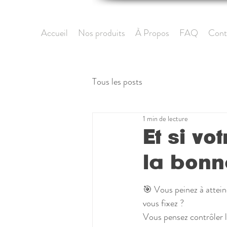
Accueil
Nos produits
À Propos
FAQ
Cont
Tous les posts
1 min de lecture
Et si vo
la bonn
🎯 Vous peinez à attein
vous fixez ?
Vous pensez contrôler la