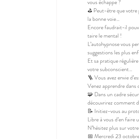
vous échappe ?
⛳ Peut-être que votre p
la bonne voie…
Encore faudrait-il pouvo
taire le mental !
L’autohypnose vous per
suggestions les plus enf
Et sa pratique réguliè
votre subconscient…
🪜 Vous avez envie d’es
Venez apprendre dans ce
🧩 Dans un cadre sécuris
découvrirez comment deve
📝 Initiez-vous au proto
Libre à vous d’en faire 
N’hésitez plus sur votre
📅 Mercredi 23 octobr