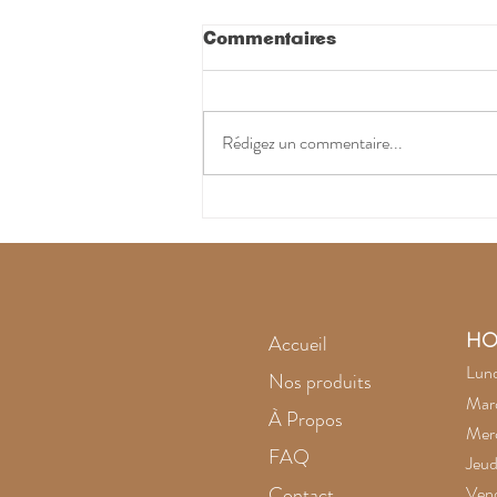
Commentaires
Rédigez un commentaire...
L'améthyste noire
intrigue
HO
Accueil
Lund
Nos produits
Mard
À Propos
Merc
FAQ
Jeud
Contact
Vend