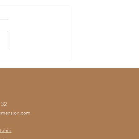
ssez-vous gagner par
onfiance à la
érence sur les
res de la Joie
 32
imension.com
ahiti