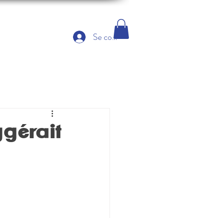
Se connecter
ggérait