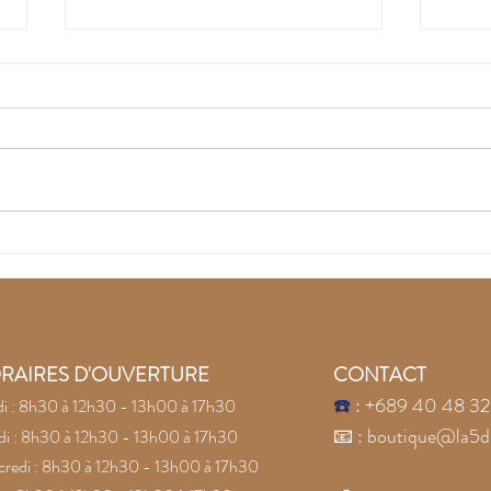
Recouvrez la joie avec
Lai
les pierres naturelles
la c
Conf
pier
RAIRES D'OUVERTURE
CONTACT
☎️
: +689 40 48 32
i : 8h30 à 12h30 - 13h00 à 17h30
📧
:
boutique@la5d
i : 8h30 à 12h30 - 13h00 à 17h30
redi : 8h30 à 12h30 - 13h00 à 17h30