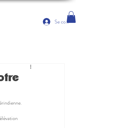
Se connecter
otre
érindienne. 
élévation 