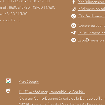
i : 8h30 à 12h30 - 13h00 à 17h30
@la5dimension.t
redi : 8h30 à 12h30 - 13h00 à 17h30
la5dimension.tah
di : 8h30 à 12h30
@la.5e.dimensi
anche : Fermé
@bien-etredans
La 5e Dimension
La5eDimension
Avis Google
PK 12.4 côté mer, Immeuble Te Ara Nui
Quartier Saint-Étienne (à côté de la Banque de Tahi
98718 Puna'auia, Îles du Vent, Polynésie française