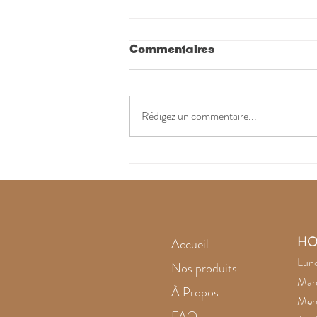
Commentaires
Rédigez un commentaire...
L'améthyste noire
intrigue
HO
Accueil
Lund
Nos produits
Mard
À Propos
Merc
FAQ