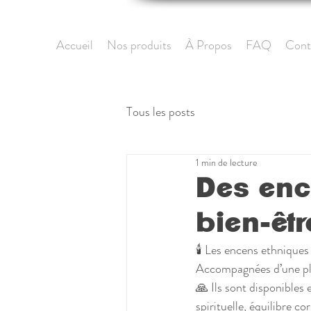
Accueil
Nos produits
À Propos
FAQ
Cont
Tous les posts
1 min de lecture
Des enc
bien-êtr
🕯 Les encens ethniques
Accompagnées d’une pl
🙏 Ils sont disponibles 
spirituelle, équilibre c