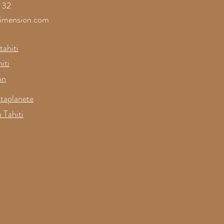
 32
imension.com
ahiti
iti
on
taplanete
 Tahiti