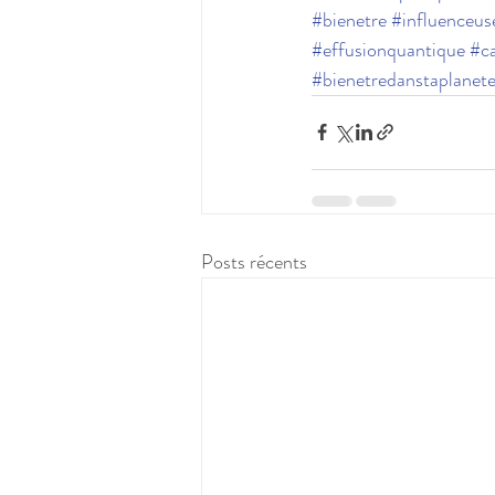
#bienetre
#influenceus
#effusionquantique
#ca
#bienetredanstaplanet
Posts récents