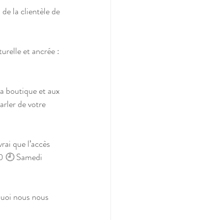
e la clientèle de 
urelle et ancrée : 
a boutique et aux 
rler de votre 
rai que l’accès 
30 🕘 Samedi 
quoi nous nous 