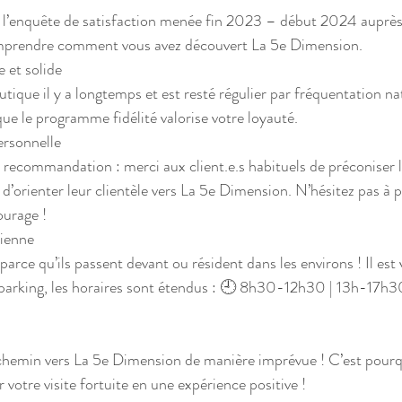
 l’enquête de satisfaction menée fin 2023 – début 2024 auprès d
omprendre comment vous avez découvert La 5e Dimension.
 et solide 
tique il y a longtemps et est resté régulier par fréquentation nat
que le programme fidélité valorise votre loyauté.
rsonnelle 
 recommandation : merci aux client.e.s habituels de préconiser l
’orienter leur clientèle vers La 5e Dimension. N’hésitez pas à pa
ourage !
tienne
parce qu’ils passent devant ou résident dans les environs ! Il est v
n parking, les horaires sont étendus : 🕘 8h30-12h30 | 13h-17h
 chemin vers La 5e Dimension de manière imprévue ! C’est pour
votre visite fortuite en une expérience positive !