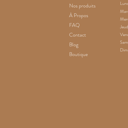
Lund
Nos produits
Mard
À Propos
Merc
FAQ
Jeud
Contact
Vend
Same
Blog
Dim
Boutique