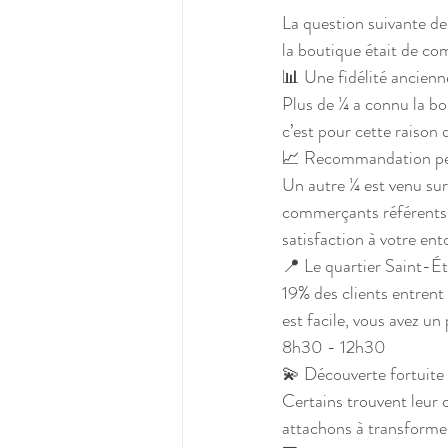
La question suivante de
la boutique était de c
📊 Une fidélité ancienne
Plus de ¼ a connu la bou
c’est pour cette raison 
📈 Recommandation pe
Un autre ¼ est venu sur
commerçants référents d
satisfaction à votre ent
📍 Le quartier Saint-É
19% des clients entrent 
est facile, vous avez u
8h30 - 12h30
💫 Découverte fortuite
Certains trouvent leur
attachons à transformer 