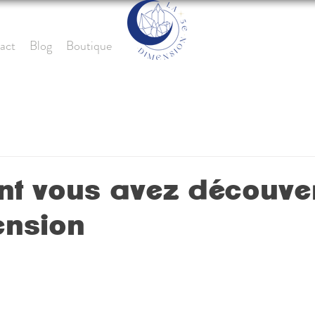
act
Blog
Boutique
 vous avez découver
ension