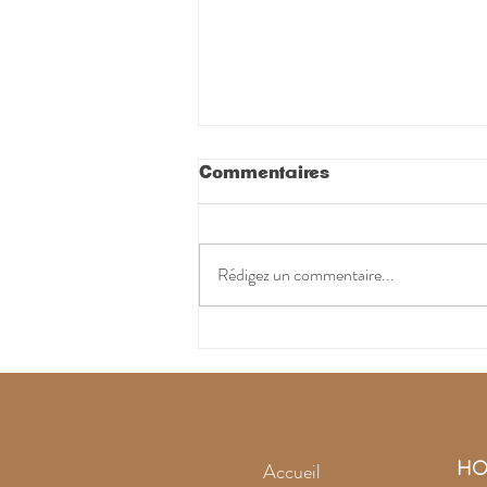
Commentaires
Rédigez un commentaire...
L'améthyste noire
intrigue
HO
Accueil