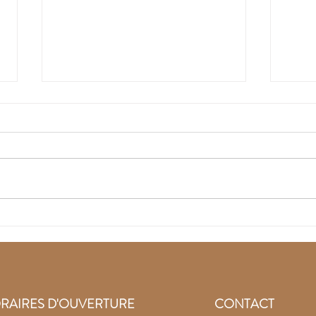
Recouvrez la joie avec
Lai
les pierres naturelles
la c
Conf
pier
RAIRES D'OUVERTURE
CONTACT