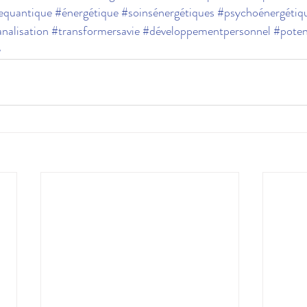
equantique
#énergétique
#soinsénergétiques
#psychoénergétiq
nalisation
#transformersavie
#développementpersonnel
#poten
e