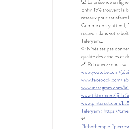
💻 La présence en ligne
Enfin 15% trouvent la b
réseaux pour satisfaire
Comme on s’y attend, F
recevoir dans votre boi
Telegram…
✏ N’hésitez pas donner 
qualité des articles et d
🔗 Retrouvez-nous sur 
www.youtube.com/@bie
www.facebook.com/la5d
www.instagram.com/la5
www.tiktok.com/@la.5
www.pinterest.com/La
Telegram : 
https://t.m
↩
#lithothérapie
#pierres