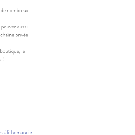
r de nombreux 
 pouvez aussi 
chaîne privée 
boutique, la 
e !
es
#lithomancie