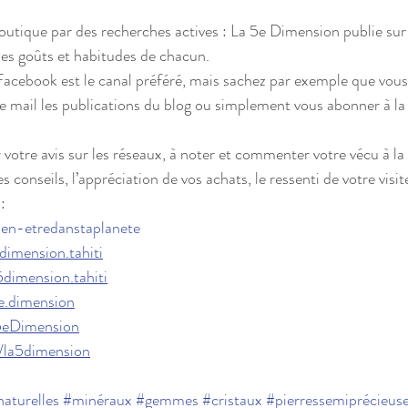
outique par des recherches actives : La 5e Dimension publie su
 les goûts et habitudes de chacun.
acebook est le canal préféré, mais sachez par exemple que vous
te mail les publications du blog ou simplement vous abonner à la 
votre avis sur les réseaux, à noter et commenter votre vécu à la 
es conseils, l’appréciation de vos achats, le ressenti de votre visit
:
n-etredanstaplanete
imension.tahiti
dimension.tahiti
e.dimension
5eDimension
e/la5dimension
naturelles
#minéraux
#gemmes
#cristaux
#pierressemiprécieus