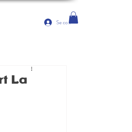
Se connecter
t La