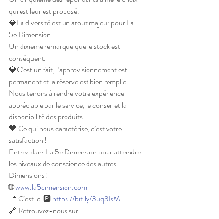
qui est leur est proposé.
💎La diversité est un atout majeur pour La 
5e Dimension.
Un dixième remarque que le stock est 
conséquent.
💎C’est un fait, l’approvisionnement est 
permanent et la réserve est bien remplie.
Nous tenons à rendre votre expérience 
appréciable par le service, le conseil et la 
disponibilité des produits.
🧡 Ce qui nous caractérise, c’est votre 
satisfaction !
Entrez dans La 5e Dimension pour atteindre 
les niveaux de conscience des autres 
Dimensions !
🌐 
www.la5dimension.com
📍 C’est ici 🅿️ 
https://bit.ly/3uq3IsM
🔗 Retrouvez-nous sur :