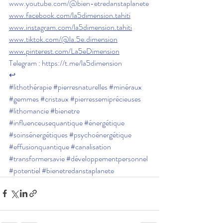
www.youtube.com/@bien-etredanstaplanete
www.facebook.com/la5dimension.tahiti
www.instagram.com/la5dimension.tahiti
www.tiktok.com/@la.5e.dimension
www.pinterest.com/La5eDimension
Telegram : 
https://t.me/la5dimension
↩
#lithothérapie
#pierresnaturelles
#minéraux
#gemmes
#cristaux
#pierressemiprécieuses
#lithomancie
#bienetre
#influenceusequantique
#énergétique
#soinsénergétiques
#psychoénergétique
#effusionquantique
#canalisation
#transformersavie
#développementpersonnel
#potentiel
#bienetredanstaplanete