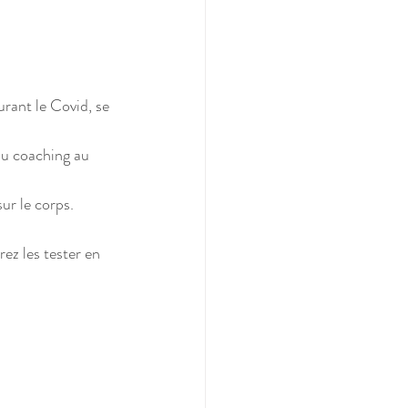
rant le Covid, se 
du coaching au 
sur le corps.
ez les tester en 