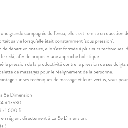
 une grande compagnie du fenua, elle s'est remise en question du
tait sa vie lorsqu’elle était constamment ‘sous pression’.
 de départ volontaire, elle s’est formée à plusieurs techniques, 
le reiki, afin de proposer une approche holistique.
ué la pression de la productivité contre la pression de ses doigts 
 palette de massages pour le réalignement de la personne.
ntage sur ses techniques de massage et leurs vertus, vous pourr
 La 5e Dimension
24 à 17h30
 de 1 600 fr
e en réglant directement à La 5e Dimension.
és !