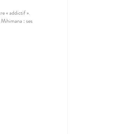
e « addictif ».
 Mihimana : ses 