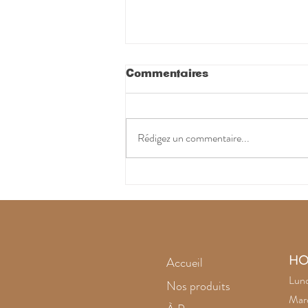
Commentaires
Rédigez un commentaire...
L'améthyste noire
intrigue
HO
Accueil
Lund
Nos produits
Mard