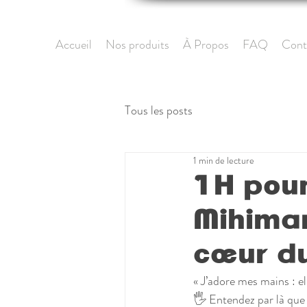
Accueil
Nos produits
À Propos
FAQ
Cont
Tous les posts
1 min de lecture
1H pour
Mihima
cœur du
« J’adore mes mains : ell
🖐 Entendez par là que