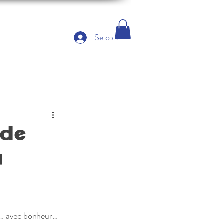
Se connecter
 de
u
t… avec bonheur…