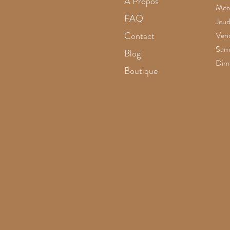
À Propos
Merc
FAQ
Jeud
Contact
Vend
Same
Blog
Dim
Boutique