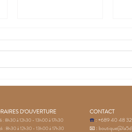
Recouvrez la joie avec
Lai
les pierres naturelles
la c
Conf
pier
RAIRES D'OUVERTURE
CONTACT
☎️
: +689 40 48 32
i : 8h30 à 12h30 - 13h00 à 17h30
📧
:
boutique@la5d
i : 8h30 à 12h30 - 13h00 à 17h30