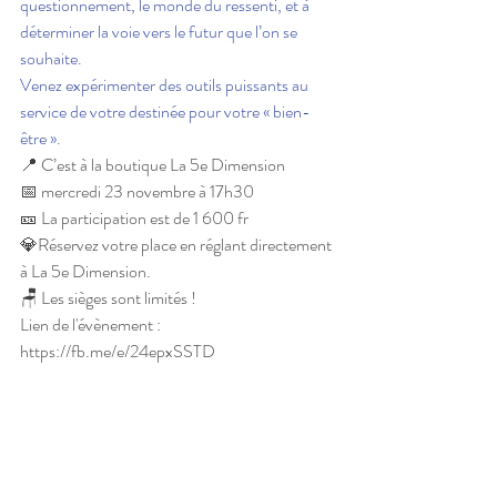
questionnement, le monde du ressenti, et à 
déterminer la voie vers le futur que l’on se 
souhaite.
Venez expérimenter des outils puissants au 
service de votre destinée pour votre « bien-
être ».
📍 C’est à la boutique La 5e Dimension
📅 mercredi 23 novembre à 17h30
🎫 La participation est de 1 600 fr
💎Réservez votre place en réglant directement 
à La 5e Dimension.
🪑 Les sièges sont limités !
Lien de l'évènement : 
https://fb.me/e/24epxSSTD