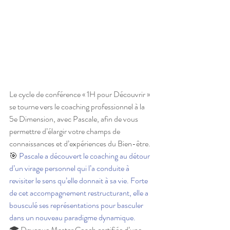
Le cycle de conférence « 1H pour Découvrir » 
se tourne vers le coaching professionnel à la 
5e Dimension, avec Pascale, afin de vous 
permettre d’élargir votre champs de 
connaissances et d’expériences du Bien-être. 
🎯 
Pascale a découvert le coaching au détour 
d’un virage personnel qui l’a conduite à 
revisiter le sens qu’elle donnait à sa vie. Forte 
de cet accompagnement restructurant, elle a 
bousculé ses représentations pour basculer 
dans un nouveau paradigme dynamique. 
🎓 Devenue Master Coach certifiée d’une 