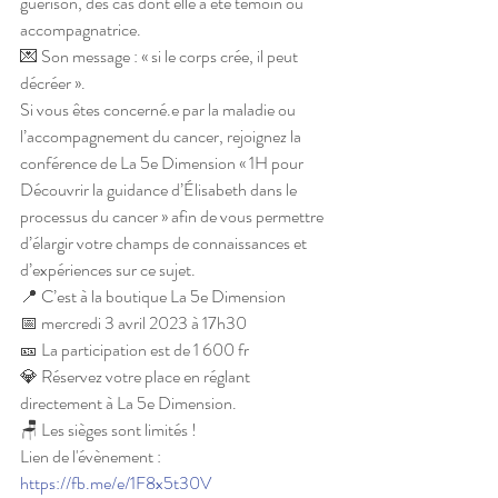
guérison, des cas dont elle a été témoin ou 
accompagnatrice. 
💌 Son message : « si le corps crée, il peut 
décréer ».
Si vous êtes concerné.e par la maladie ou 
l’accompagnement du cancer, rejoignez la 
conférence de La 5e Dimension « 1H pour 
Découvrir la guidance d’Élisabeth dans le 
processus du cancer » afin de vous permettre 
d’élargir votre champs de connaissances et 
d’expériences sur ce sujet.
📍 C’est à la boutique La 5e Dimension
📅 mercredi 3 avril 2023 à 17h30
🎫 La participation est de 1 600 fr
💎 Réservez votre place en réglant 
directement à La 5e Dimension.
🪑 Les sièges sont limités !
Lien de l'évènement : 
https://fb.me/e/1F8x5t30V